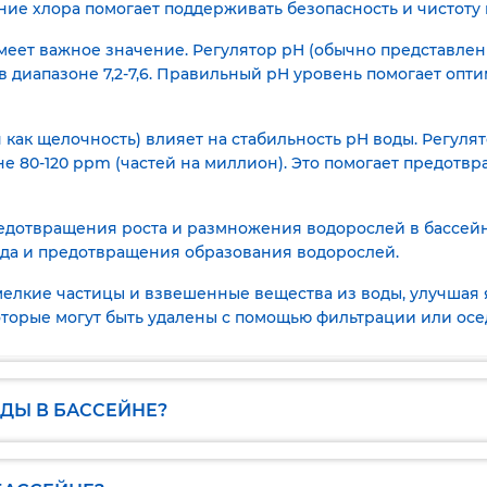
ие хлора помогает поддерживать безопасность и чистоту 
имеет важное значение. Регулятор pH (обычно представлен
 диапазоне 7,2-7,6. Правильный pH уровень помогает опт
я как щелочность) влияет на стабильность pH воды. Регул
не 80-120 ppm (частей на миллион). Это помогает предотв
редотвращения роста и размножения водорослей в бассейн
да и предотвращения образования водорослей.
мелкие частицы и взвешенные вещества из воды, улучшая 
оторые могут быть удалены с помощью фильтрации или осе
ДЫ В БАССЕЙНЕ?