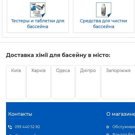
Тестеры и таблетки для
Средства для чистки
бассейна
бассейна
Доставка хімії для басейну в місто:
Київ
Харків
Одеса
Дніпро
Запоріжжя
Контакты
О магазин
093 440 52 82
Обслуживан
Все для ба