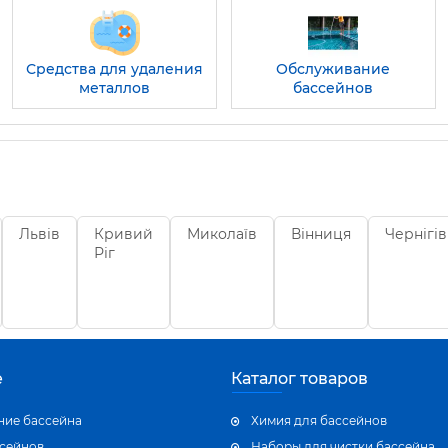
Средства для удаления
Обслуживание
металлов
бассейнов
Львів
Кривий
Миколаїв
Вінниця
Чернігів
Ріг
е
Каталог товаров
ие бассейна
Химия для бассейнов
ссейнов
Наборы для чистки бассейна