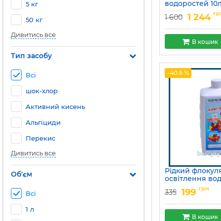
водоростей 10
5 кг
Артикул:
15049716
гр
1 244
1 600
50 кг
Дивитись все
В кошик
Тип засобу
-40.6 %
Всі
шок-хлор
Активний кисень
Альгіциди
Перекис
Дивитись все
Рідкий флокул
Об'єм
освітлення вод
л
грн
199
335
Всі
Артикул:
15049704
1 л
В кошик