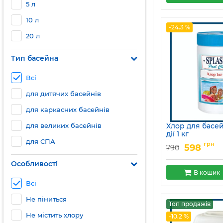
5 л
10 л
-24.3 %
20 л
Тип басейна
Всі
для дитячих басейнів
для каркасних басейнів
для великих басейнів
Хлор для басе
дії 1 кг
для СПА
Артикул:
15049685
грн
598
790
Особливості
В кошик
Всі
Не піниться
Топ продажів
Не містить хлору
-10.2 %