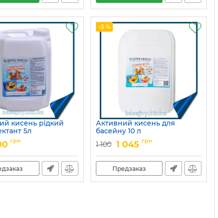
-5 %
ий кисень рідкий
Активний кисень для
ектант 5л
басейну 10 л
15049701
Артикул:
15049700
грн
грн
00
1 045
1 100
едзаказ
Предзаказ