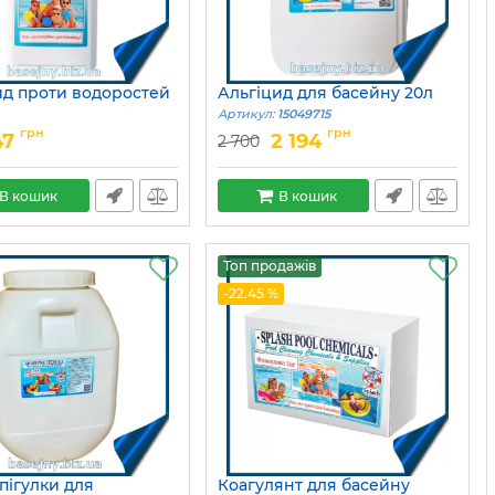
ид проти водоростей
Альгіцид для басейну 20л
Артикул:
15049715
15049718
грн
грн
47
2 194
2 700
В кошик
В кошик
Топ продажів
-22.45 %
пігулки для
Коагулянт для басейну