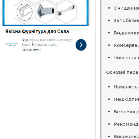
Очищення 
Запобіган
Видалення
Консервац
Чищення т
Основні перев
Наявність 
Нешкідлив
Безпечні д
Рекомендо
Високо-ко