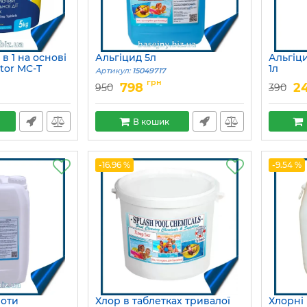
в 1 на основі
Альгіцид 5л
Альгіц
tor MC-T
1л
Артикул:
15049717
Артикул:
грн
798
2
950
390
В кошик
-16.96 %
-9.54 %
роти
Хлор в таблетках тривалої
Хлорні 