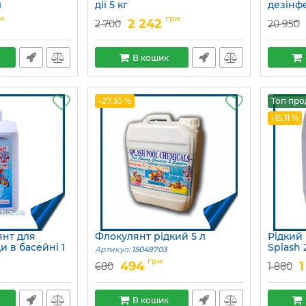
л
дії 5 кг
дезінфе
Артикул:
15049684
Артикул:
н
грн
2 242
2 700
20 950
В кошик
-27.35 %
Топ про
-15.11 %
янт для
Флокулянт рідкий 5 л
Рідкий
и в басейні 1
Splash 
Артикул:
15049703
Артикул:
грн
494
1
680
1 880
В кошик