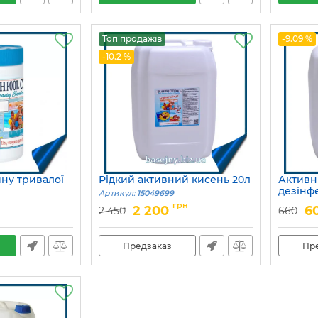
Топ продажів
-9.09 %
-10.2 %
йну тривалої
Рідкий активний кисень 20л
Активн
дезінф
Артикул:
15049699
Артикул:
грн
2 200
6
2 450
660
Предзаказ
Пр