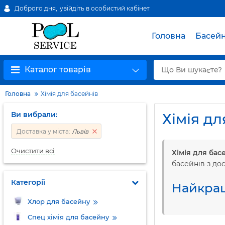
Доброго дня,
увійдіть в особистий кабінет
Головна
Басей
Каталог товарів
Головна
Хімія для басейнів
Ви вибрали:
Хімія дл
Доставка у міста:
Львів
Очистити всі
Хімія для бас
басейнів з до
Категорії
Найкращ
Хлор для басейну
Спец хімія для басейну