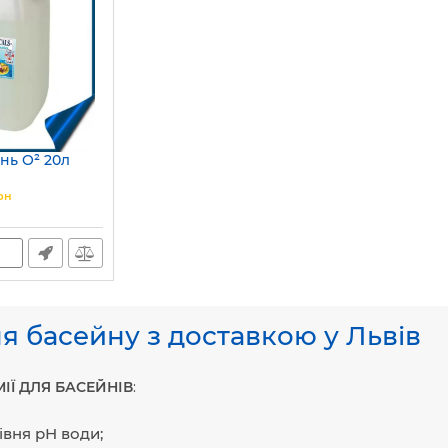
нь O² 20л
рн
ля басейну з доставкою у Львів
МІЇ ДЛЯ БАСЕЙНІВ
:
івня рН води;