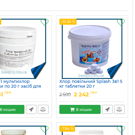
-10.32 %
в1 мультихлор
Хлор повільний Splash 3в1 5
и по 20 г засіб для
кг таблетки 20 г
ї дезінфекції води в
Артикул:
15049678
грн
грн
51
2 242
2 500
і
15049753
В кошик
В кошик
-7.64 %