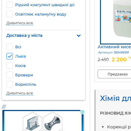
Рідкий коагулянт швидкої дії
Освітлює каламутну воду
Дивитись все
Доставка у міста
Активний кисе
Всі
Артикул:
15049699
Львів
г
2 200
2 450
Косів
Предзаказ
Бровари
Бориспіль
Дивитись все
Хімія д
///
РІЗНОВИД ХІ
Корекції р