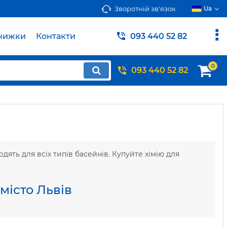
Зворотній зв'язок
Ua
нижки
Контакти
093 440 52 82
0
093 440 52 82
одять для всіх типів басейнів. Купуйте хімію для
місто Львів