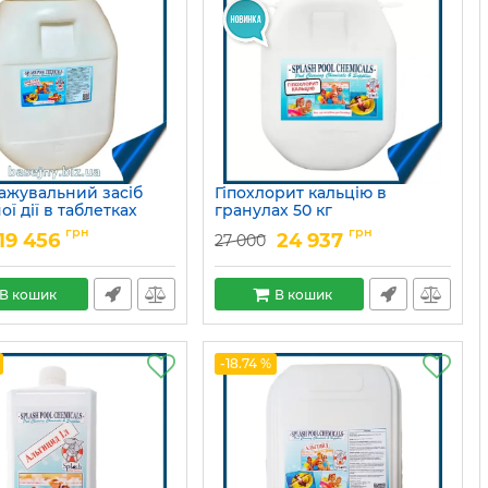
ажувальний засіб
Гіпохлорит кальцію в
ої дії в таблетках
гранулах 50 кг
15049680
Артикул:
15049675
грн
грн
19 456
24 937
27 000
В кошик
В кошик
-18.74 %