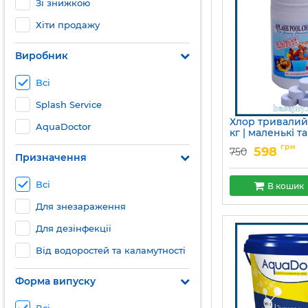
Зі знижкою
Хіти продажу
Виробник
Всі
Splash Service
Хлор тривалий 
AquaDoctor
кг | маленькі т
грам
грн
598
750
Призначення
Артикул:
15049679
Всі
В кошик
Для знезараження
Для дезінфекції
Від водоростей та каламутності
Форма випуску