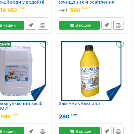
кції води у водоймі
(очищення й освітлення
каламутної води)
15049689
грн
грн
18 952
380
490
Артикул:
15049705
В кошик
В кошик
дажів
 коагулюючий засіб
Замінник Еквіталл
20 л
15049702
грн
грн
 596
280
В кошик
В кошик