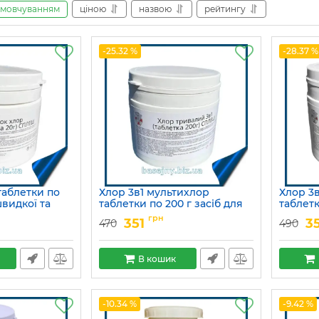
амовчуванням
ціною
назвою
рейтингу
-25.32 %
-28.37 %
таблетки по
Хлор 3в1 мультихлор
Хлор 3
швидкої та
таблетки по 200 г засіб для
таблетк
екції води в
тривалої дезінфекції води в
тривало
грн
351
3
470
490
басейні
басейн
Артикул:
15049754
Артикул:
В кошик
-10.34 %
-9.42 %