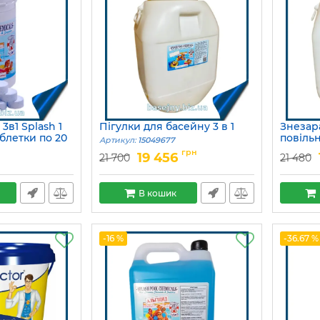
3в1 Splash 1
Пігулки для басейну 3 в 1
Знезар
аблетки по 20
повільн
Артикул:
15049677
Артикул:
грн
19 456
21 700
21 480
В кошик
-16 %
-36.67 %