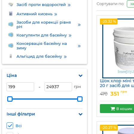
Сортувати по:
з
Засіб проти водоростей
Активний кисень
-25.32 %
Засоби для корекції рівня
pH
Коагулянти для басейну
Консервація басейну на
зиму
Альгіцид для басейну
Ціна
Шок хлор міні 
20 г засіб для 
-
грн
ударної дезінф
грн
351
470
басейні Сплеш
Артикул:
15049755
В кошик
Інші фільтри
Всі
-20.27 %