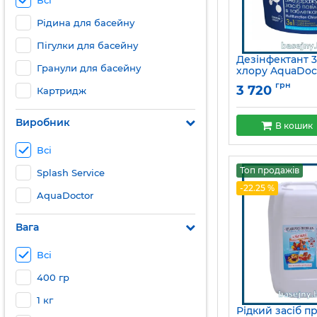
Всі
Рідина для басейну
Пігулки для басейну
Дезінфектант 3 
Гранули для басейну
хлору AquaDoc
Артикул:
2491
грн
3 720
Картридж
Виробник
В кошик
Всі
Топ продажів
Splash Service
-22.25 %
AquaDoctor
Вага
Всі
400 гр
1 кг
Рідкий засіб п