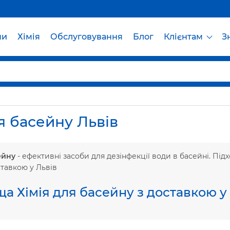
ни
Хімія
Обслуговування
Блог
Клієнтам
З
я басейну Львів
ейну
- ефективні засоби для дезінфекції води в басейні. Підх
ставкою у Львів
а Хімія для басейну з доставкою у 