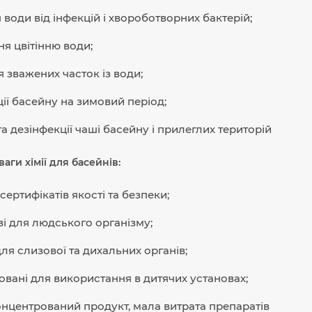
води від інфекцій і хвороботворних бактерій;
ня цвітінню води;
 зважених часток із води;
ії басейну на зимовий період;
а дезінфекції чаші басейну і прилеглих територій
аги хімії для басейнів:
сертифікатів якості та безпеки;
і для людського організму;
ля слизової та дихальних органів;
вані для використання в дитячих установах;
нцентрований продукт, мала витрата препаратів