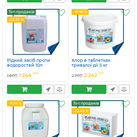
Топ продажів
-16.96 %
-22.25 %
Рідкий засіб проти
Хлор в таблетках
водоростей 10л
тривалої дії 5 кг
Артикул:
15049716
Артикул:
15049684
грн
грн
1 244
2 242
1 600
2 700
-9.54 %
Топ продажів
-22.45 %