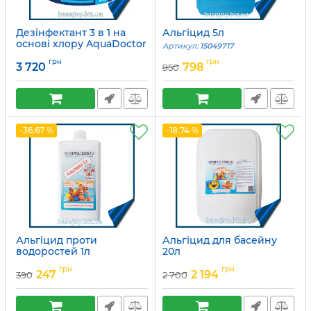
Дезінфектант 3 в 1 на
Альгіцид 5л
основі хлору AquaDoctor
Артикул:
15049717
MC-T
грн
грн
3 720
798
950
Артикул:
2491
-36.67 %
-18.74 %
Альгіцид проти
Альгіцид для басейну
водоростей 1л
20л
Артикул:
15049718
Артикул:
15049715
грн
грн
247
2 194
390
2 700