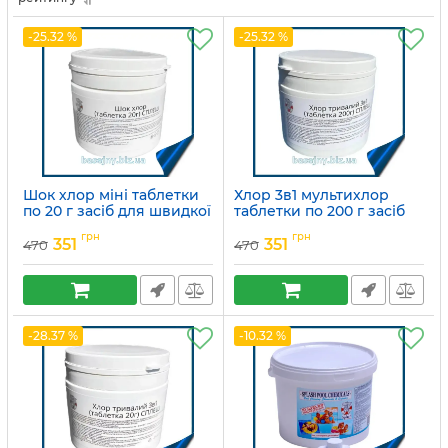
-25.32 %
-25.32 %
Шок хлор міні таблетки
Хлор 3в1 мультихлор
по 20 г засіб для швидкої
таблетки по 200 г засіб
та ударної дезінфекції
для тривалої дезінфекції
грн
грн
води в басейні Сплеш
води в басейні
351
351
470
470
Артикул:
15049755
Артикул:
15049754
-28.37 %
-10.32 %