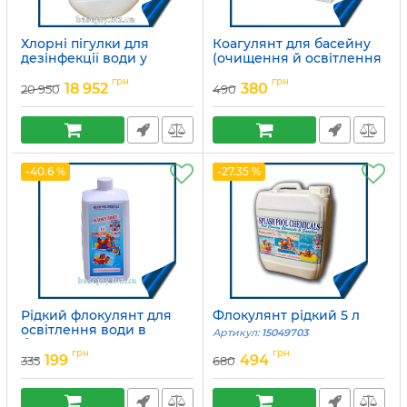
Хлорні пігулки для
Коагулянт для басейну
дезінфекції води у
(очищення й освітлення
водоймі
каламутної води)
грн
грн
18 952
380
20 950
490
Артикул:
15049689
Артикул:
15049705
-40.6 %
-27.35 %
Рідкий флокулянт для
Флокулянт рідкий 5 л
освітлення води в
Артикул:
15049703
басейні 1 л
грн
грн
199
494
335
680
Артикул:
15049704