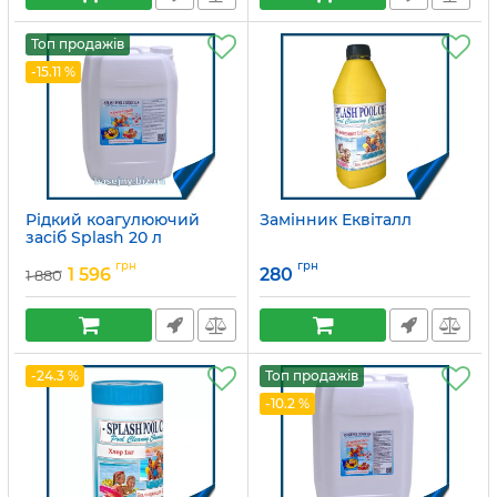
Топ продажів
-15.11 %
Рідкий коагулюючий
Замінник Еквіталл
засіб Splash 20 л
Артикул:
15049702
грн
грн
1 596
280
1 880
-24.3 %
Топ продажів
-10.2 %