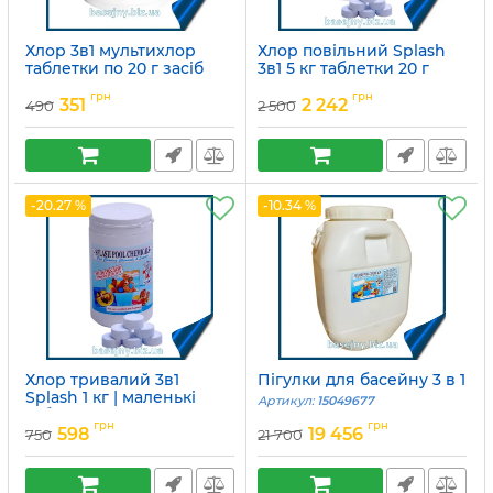
Хлор 3в1 мультихлор
Хлор повільний Splash
таблетки по 20 г засіб
3в1 5 кг таблетки 20 г
для тривалої дезінфекції
Артикул:
15049678
грн
грн
води в басейні
351
2 242
490
2 500
Артикул:
15049753
-20.27 %
-10.34 %
Хлор тривалий 3в1
Пігулки для басейну 3 в 1
Splash 1 кг | маленькі
Артикул:
15049677
таблетки по 20 грам
грн
грн
598
19 456
750
21 700
Артикул:
15049679