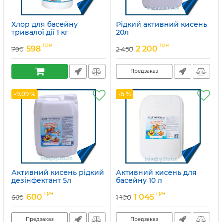
Хлор для басейну
Рідкий активний кисень
тривалої дії 1 кг
20л
Артикул:
15049685
Артикул:
15049699
грн
грн
598
2 200
790
2 450
Предзаказ
-9.09 %
-5 %
Активний кисень рідкий
Активний кисень для
дезінфектант 5л
басейну 10 л
Артикул:
15049701
Артикул:
15049700
грн
грн
600
1 045
660
1 100
Предзаказ
Предзаказ