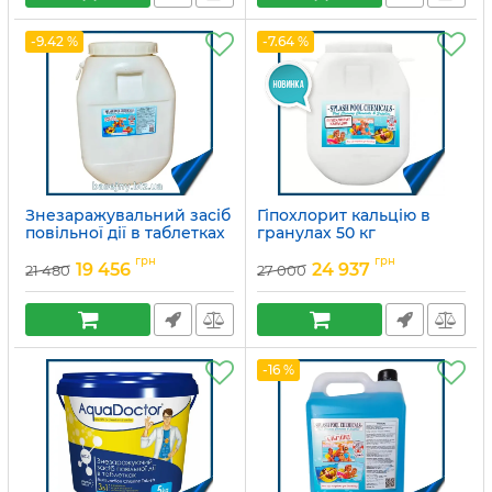
-9.42 %
-7.64 %
Знезаражувальний засіб
Гіпохлорит кальцію в
повільної дії в таблетках
гранулах 50 кг
Артикул:
15049680
Артикул:
15049675
грн
грн
19 456
24 937
21 480
27 000
-16 %