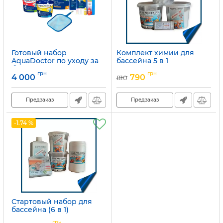
Готовый набор
Комплект химии для
AquaDoctor по уходу за
бассейна 5 в 1
бассейном 10–15 м3
Артикул:
набір-2
грн
грн
4 000
790
810
Артикул:
41337
Предзаказ
Предзаказ
-1.74 %
Стартовый набор для
бассейна (6 в 1)
Артикул:
набір-1
грн