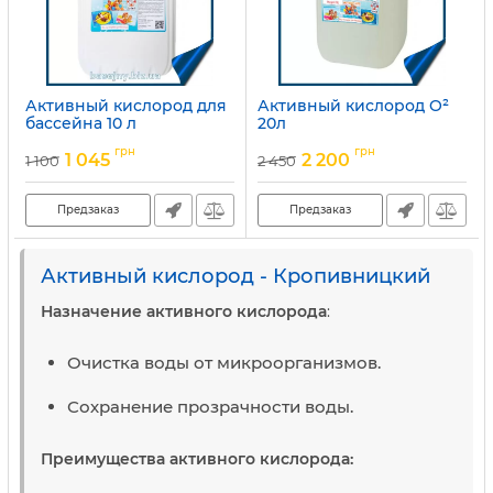
Активный кислород для
Активный кислород O²
бассейна 10 л
20л
Артикул:
15049700
Артикул:
15049699
грн
грн
1 045
2 200
1 100
2 450
Предзаказ
Предзаказ
Активный кислород - Кропивницкий
Назначение активного кислорода
:
Очистка воды от микроорганизмов.
Сохранение прозрачности воды.
Преимущества активного кислорода: