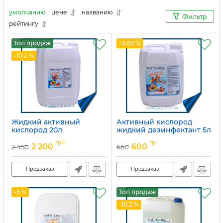
умолчанию
цене
названию
Фильтр
рейтингу
Топ продаж
-9.09 %
-10.2 %
Жидкий активный
Активный кислород
кислород 20л
жидкий дезинфектант 5л
Артикул:
15049699
Артикул:
15049701
грн
грн
2 200
600
2 450
660
Предзаказ
Предзаказ
-5 %
Топ продаж
-10.2 %