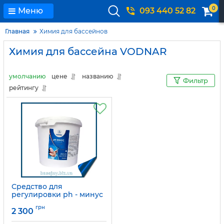
0
Меню
093 440 52 82
Главная
Химия для бассейнов
Химия для бассейна VODNAR
умолчанию
цене
названию
Фильтр
рейтингу
Средство для
регулировки рh - минус
25 кг Vodnar
грн
2 300
Артикул:
Hess28