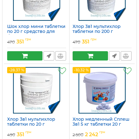
Шок хлор мини таблетки
Хлор 3в1 мультихлор
по 20 г средство для
таблетки по 200 г
быстрой и ударной
средство для
грн
грн
дезинфекции воды в
длительной
351
351
470
470
бассейне Сплеш
дезинфекции воды в
бассейне
Артикул:
15049755
Артикул:
15049754
-28.37 %
-10.32 %
Хлор 3в1 мультихлор
Хлор медленный Сплеш
таблетки по 20 г
3в1 5 кг таблетки 20 г
средство для
Артикул:
15049678
грн
грн
длительной
351
2 242
490
2 500