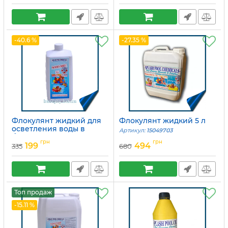
-40.6 %
-27.35 %
Флокулянт жидкий для
Флокулянт жидкий 5 л
осветления воды в
Артикул:
15049703
бассейне 1 л
грн
грн
199
494
335
680
Артикул:
15049704
Топ продаж
-15.11 %