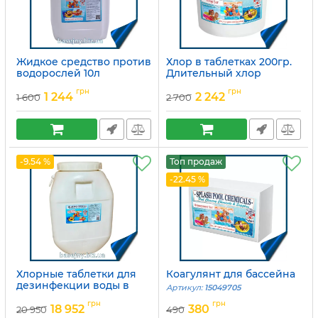
Жидкое средство против
Хлор в таблетках 200гр.
водорослей 10л
Длительный хлор
Артикул:
15049716
Артикул:
15049684
грн
грн
1 244
2 242
1 600
2 700
-9.54 %
Топ продаж
-22.45 %
Хлорные таблетки для
Коагулянт для бассейна
дезинфекции воды в
Артикул:
15049705
водоеме
грн
грн
18 952
380
20 950
490
Артикул:
15049689