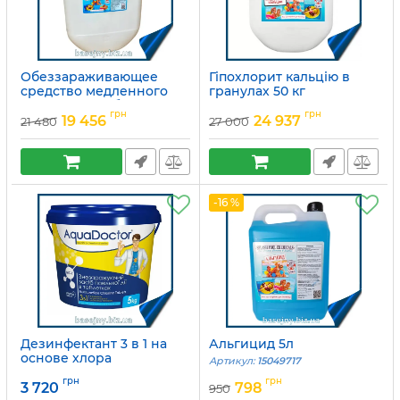
Обеззараживающее
Гіпохлорит кальцію в
средство медленного
гранулах 50 кг
действия в таблетках
Артикул:
15049675
грн
грн
19 456
24 937
21 480
27 000
Артикул:
15049680
-16 %
Дезинфектант 3 в 1 на
Альгицид 5л
основе хлора
Артикул:
15049717
AquaDoctor MC-T
грн
грн
3 720
798
950
Артикул:
2491