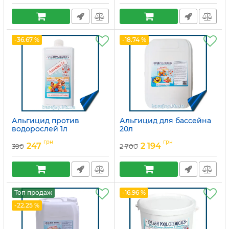
-36.67 %
-18.74 %
Альгицид против
Альгицид для бассейна
водорослей 1л
20л
Артикул:
15049718
Артикул:
15049715
грн
грн
247
2 194
390
2 700
Топ продаж
-16.96 %
-22.25 %