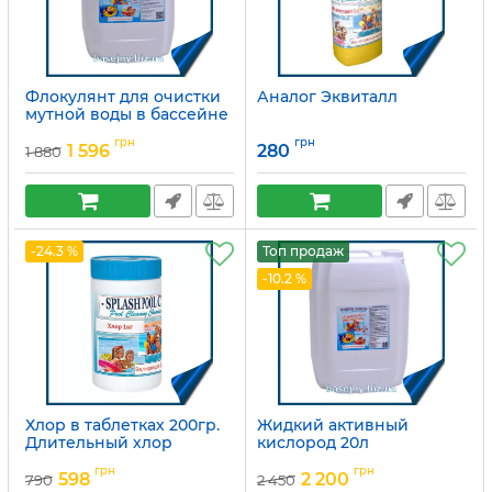
Флокулянт для очистки
Аналог Эквиталл
мутной воды в бассейне
Артикул:
15049702
грн
грн
1 596
280
1 880
-24.3 %
Топ продаж
-10.2 %
Хлор в таблетках 200гр.
Жидкий активный
Длительный хлор
кислород 20л
Артикул:
15049685
Артикул:
15049699
грн
грн
598
2 200
790
2 450