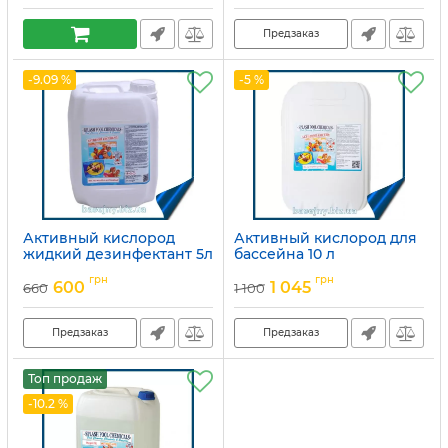
Предзаказ
-9.09 %
-5 %
Активный кислород
Активный кислород для
жидкий дезинфектант 5л
бассейна 10 л
Артикул:
15049701
Артикул:
15049700
грн
грн
600
1 045
660
1 100
Предзаказ
Предзаказ
Топ продаж
-10.2 %