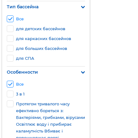
Тип бассейна
Все
для детских бассейнов
для каркасних бассейнов
для больших бассейнов
для СПА
Особенности
Все
3 в 1
Протягом тривалого часу
ефективно бореться з:
Бактеріями, грибками, вірусами
Освітлює воду і прибирає
каламутність Вбиває і
перешкоджає появі