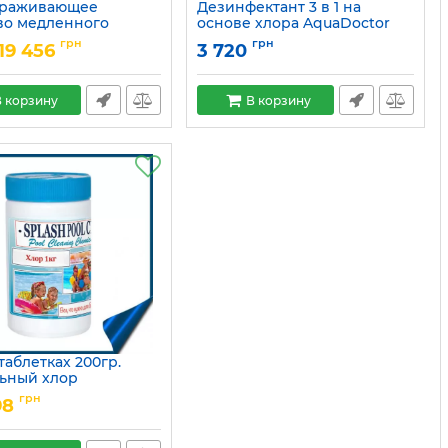
араживающее
Дезинфектант 3 в 1 на
во медленного
основе хлора AquaDoctor
ия в таблетках
MC-T
грн
грн
19 456
3 720
15049680
Артикул:
2491
 корзину
В корзину
таблетках 200гр.
ьный хлор
15049685
грн
98