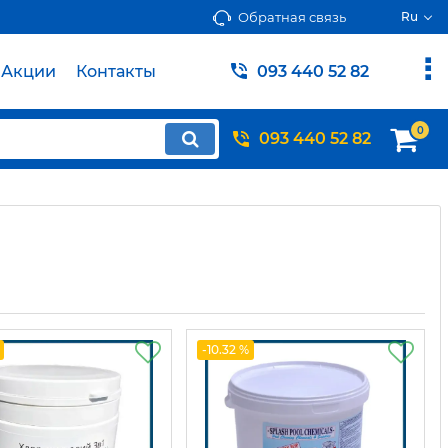
Обратная связь
Ru
Акции
Контакты
093 440 52 82
0
093 440 52 82
-10.32 %