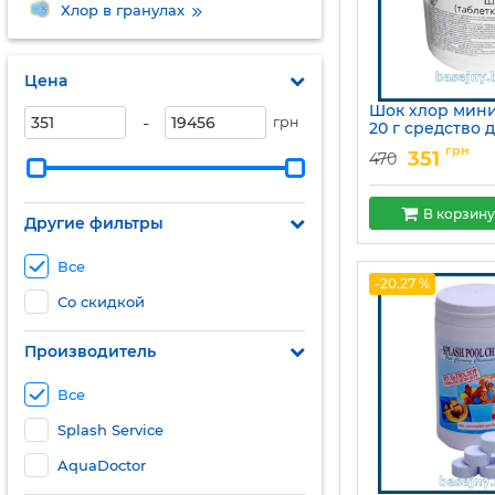
Хлор в гранулах
Цена
Шок хлор мини
-
грн
20 г средство 
ударной дези
грн
351
470
в бассейне Сп
Артикул:
15049755
В корзину
Другие фильтры
Все
-20.27 %
Со скидкой
Производитель
Все
Splash Service
AquaDoctor