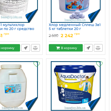
в1 мультихлор
Хлор медленный Сплеш 3в1
и по 20 г средство
5 кг таблетки 20 г
ительной
Артикул:
15049678
грн
грн
51
2 242
2 500
екции воды в
не
15049753
 корзину
В корзину