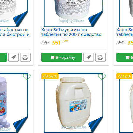
 таблетки по
Хлор 3в1 мультихлор
Хлор 3
для быстрой и
таблетки по 200 г средство
таблетк
нфекции воды
для длительной
для дл
грн
351
3
470
490
леш
дезинфекции воды в
дезинф
бассейне
бассей
Артикул:
15049754
Артикул:
В корзину
В
-10.34 %
-9.42 %