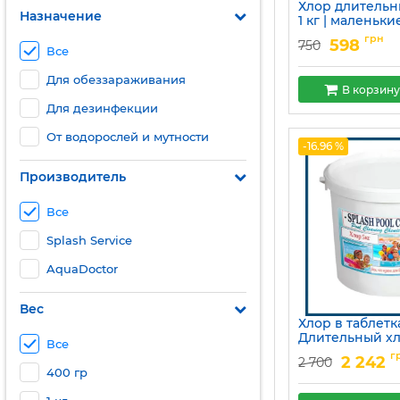
Хлор длительн
Назначение
1 кг | маленьки
20 грамм
грн
598
750
Все
Артикул:
15049679
Для обеззараживания
В корзину
Для дезинфекции
От водорослей и мутности
-16.96 %
Производитель
Все
Splash Service
AquaDoctor
Вес
Хлор в таблетк
Длительный х
Все
Артикул:
15049684
г
2 242
2 700
400 гр