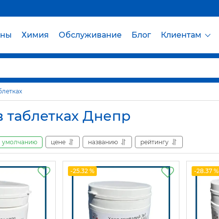
йны
Химия
Обслуживание
Блог
Клиентам
блетках
в таблетках Днепр
умолчанию
цене
названию
рейтингу
-25.32 %
-28.37 %