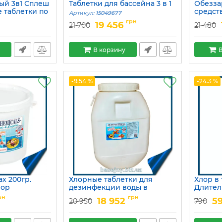
ый 3в1 Сплеш
Таблетки для бассейна 3 в 1
Обезз
е таблетки по
средст
Артикул:
15049677
действ
грн
19 456
21 700
21 480
Артикул:
В корзину
В
-9.54 %
-24.3 %
ах 200гр.
Хлорные таблетки для
Хлор в 
лор
дезинфекции воды в
Длител
водоеме
Артикул:
рн
грн
18 952
5
20 950
790
Артикул:
15049689