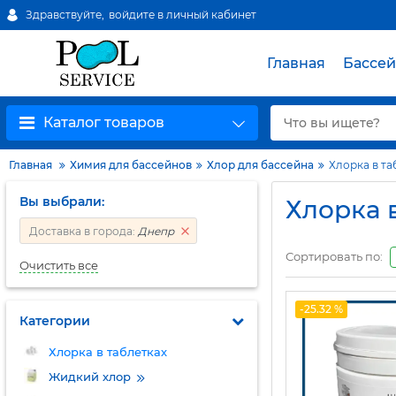
Здравствуйте,
войдите в личный кабинет
Главная
Бассе
Каталог товаров
Главная
Химия для бассейнов
Хлор для бассейна
Хлорка в та
Вы выбрали:
Хлорка 
Доставка в города:
Днепр
Сортировать по:
Очистить все
-25.32 %
Категории
Хлорка в таблетках
Жидкий хлор