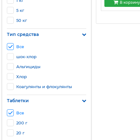
1 кг
В корзину
5 кг
50 кг
Тип средства
Все
шок-хлор
Альгициды
Хлор
Коагулянты и флокулянты
Таблетки
Все
200 г
20 г