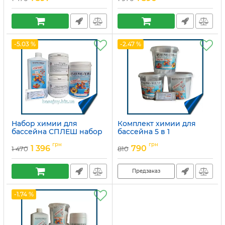
-5.03 %
-2.47 %
Набор химии для
Комплект химии для
бассейна СПЛЕШ набор
бассейна 5 в 1
5в1
Артикул:
набір-2
грн
грн
1 396
790
1 470
810
Артикул:
15049758
Предзаказ
-1.74 %