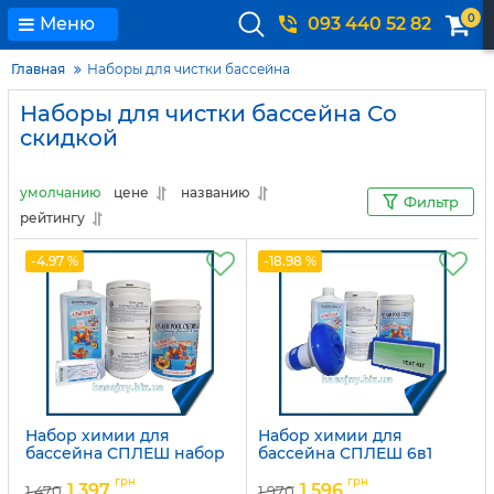
0
Меню
093 440 52 82
Главная
Наборы для чистки бассейна
Наборы для чистки бассейна Со
скидкой
умолчанию
цене
названию
Фильтр
рейтингу
-4.97 %
-18.98 %
Набор химии для
Набор химии для
бассейна СПЛЕШ набор
бассейна СПЛЕШ 6в1
5в1
Артикул:
15049756
грн
грн
1 397
1 596
1 470
1 970
Артикул:
15049757