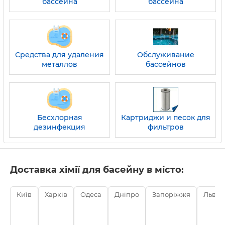
бассейна
бассейна
Средства для удаления
Обслуживание
металлов
бассейнов
Бесхлорная
Картриджи и песок для
дезинфекция
фильтров
Доставка хімії для басейну в місто:
Київ
Харків
Одеса
Дніпро
Запоріжжя
Львів