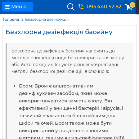
0
Меню
093 440 52 82
Головна
Безхлорна дезінфекція
Безхлорна дезінфекція басейну
Безхлорна дезінфекція басейну належить до
методів очищення води без використання хлору
або його похідних. Існують різні альтернативні
методи безхлорної дезінфекції, включно з:
Бром: Бром є альтернативним
дезінфікуючим засобом, який може
використовуватися замість хлору. Він
ефективний у знищенні бактерій і вірусів, і
зазвичай вважається більш м'яким для
шкіри та очей. Бром також може бути
використаний у поєднанні з іншими
методами, такими як ультрафіолетова (УФ)