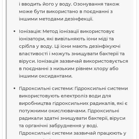
і вводить його у воду. Озонування також
може бути використано в поєднанні з
іншими методами дезінфекції.
Іонізація: Метод іонізації використовує
іонізатори, які вивільняють іони міді та
срібла у воду. Ці іони мають дезінфікуючі
властивості і можуть знищувати бактерії та
віруси. Іонізація зазвичай використовується
в поєднанні з низьким рівнем хлору або
іншими оксидантами.
Гідроксильні системи: Гідроксильні системи
використовують електроліз води для
виробництва гідроксильних радикалів, які є
потужними окислювачами. Гідроксильні
радикали здатні знищувати бактерії, віруси
та органічні забруднення у воді.
Гідроксильні системи зазвичай працюють у