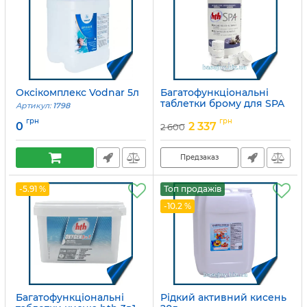
Оксікомплекс Vodnar 5л
Багатофункціональні
таблетки брому для SPA
Артикул:
1798
hth 4в1
грн
грн
0
2 337
2 600
Артикул:
D800231HA
Предзаказ
-5.91 %
Топ продажів
-10.2 %
Багатофункціональні
Рідкий активний кисень