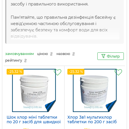
засобу і правильного використання.
Пам'ятайте, що правильна дезінфекція басейну є
невід'ємною частиною обслуговування і
забезпечує безпеку та комфорт води для всіх
відвідувачів.
замовчуванням
ціною
назвою
Фільтр
рейтингу
-25.32 %
-25.32 %
Шок хлор міні таблетки
Хлор 3в1 мультихлор
по 20 г засіб для швидкої
таблетки по 200 г засіб
та ударної дезінфекції
для тривалої дезінфекції