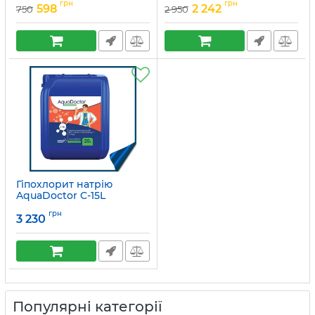
грн
грн
598
2 242
750
2 950
Гіпохлорит натрію
AquaDoctor C-15L
Артикул:
17943
грн
3 230
Популярні категорії