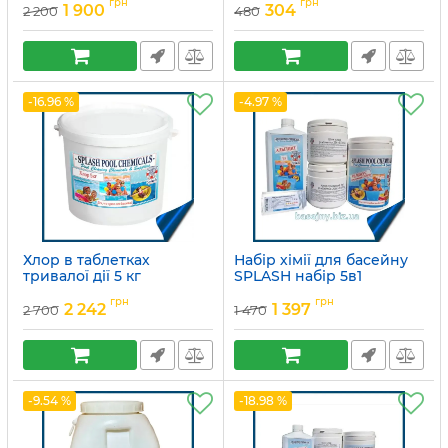
грн
грн
1 900
304
2 200
480
-16.96 %
-4.97 %
Хлор в таблетках
Набір хімії для басейну
тривалої дії 5 кг
SPLASH набір 5в1
Артикул:
15049684
Артикул:
15049757
грн
грн
2 242
1 397
2 700
1 470
-9.54 %
-18.98 %