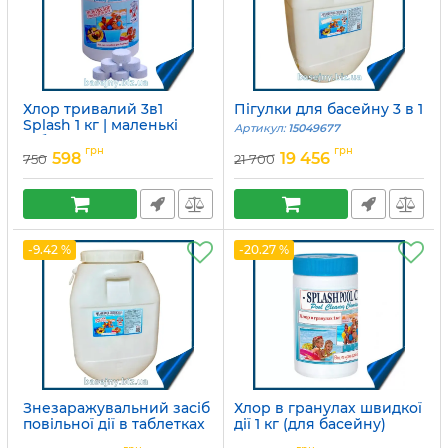
Хлор тривалий 3в1
Пігулки для басейну 3 в 1
Splash 1 кг | маленькі
Артикул:
15049677
таблетки по 20 грам
грн
грн
598
19 456
750
21 700
Артикул:
15049679
-9.42 %
-20.27 %
Знезаражувальний засіб
Хлор в гранулах швидкої
повільної дії в таблетках
дії 1 кг (для басейну)
Артикул:
15049680
Артикул:
15049688