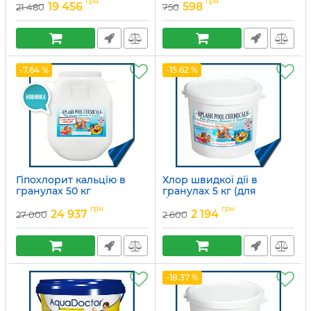
грн
грн
19 456
598
21 480
750
-7.64 %
-15.62 %
Гіпохлорит кальцію в
Хлор швидкої дії в
гранулах 50 кг
гранулах 5 кг (для
басейну)
Артикул:
15049675
грн
грн
24 937
2 194
27 000
2 600
Артикул:
15049687
-18.37 %