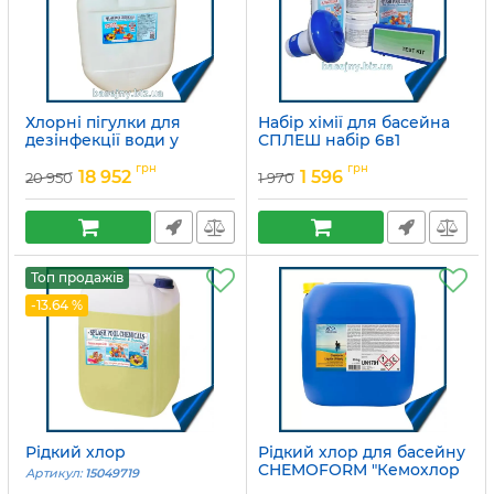
Хлорні пігулки для
Набір хімії для басейна
дезінфекції води у
СПЛЕШ набір 6в1
водоймі
Артикул:
15049756
грн
грн
18 952
1 596
20 950
1 970
Артикул:
15049689
Топ продажів
-13.64 %
Рідкий хлор
Рідкий хлор для басейну
CHEMOFORM "Кемохлор
Артикул:
15049719
Рідкий"