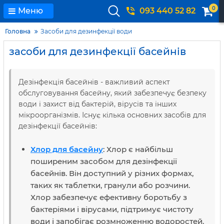
0
Меню
093 440 52 82
Головна
Засоби для дезинфекції води
засоби для дезинфекції басейнів
Дезінфекція басейнів - важливий аспект
обслуговування басейну, який забезпечує безпеку
води і захист від бактерій, вірусів та інших
мікроорганізмів. Існує кілька основних засобів для
дезінфекції басейнів:
Хлор для басейну
: Хлор є найбільш
поширеним засобом для дезінфекції
басейнів. Він доступний у різних формах,
таких як таблетки, гранули або розчини.
Хлор забезпечує ефективну боротьбу з
бактеріями і вірусами, підтримує чистоту
води і запобігає розмноженню водоростей.