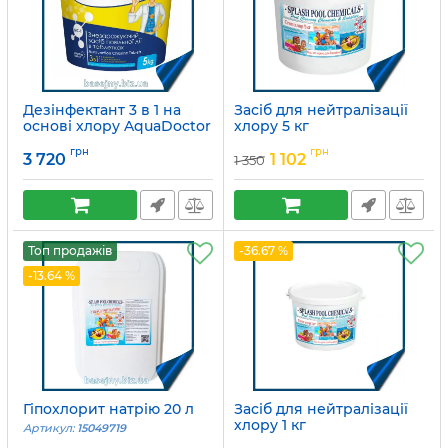
Дезінфектант 3 в 1 на
Засіб для нейтралізації
основі хлору AquaDoctor
хлору 5 кг
MC-T
Артикул:
15049695
грн
грн
3 720
1 102
1 350
Артикул:
2491
Топ продажів
-36.67 %
-13.64 %
Гіпохлорит натрію 20 л
Засіб для нейтралізації
хлору 1 кг
Артикул:
15049719
Артикул:
15049696