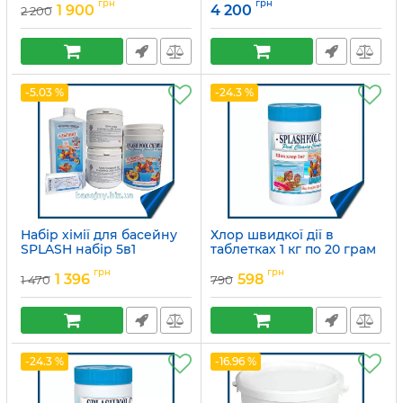
грн
грн
1 900
4 200
2 200
Артикул:
MP13540057
-5.03 %
-24.3 %
Набір хімії для басейну
Хлор швидкої дії в
SPLASH набір 5в1
таблетках 1 кг по 20 грам
Артикул:
15049758
Артикул:
15049691
грн
грн
1 396
598
1 470
790
-24.3 %
-16.96 %