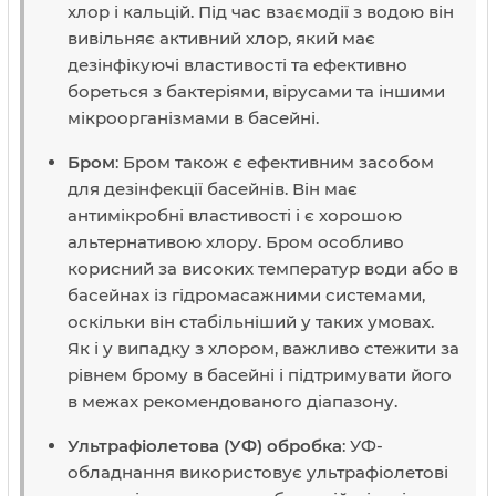
хлор і кальцій. Під час взаємодії з водою він
вивільняє активний хлор, який має
дезінфікуючі властивості та ефективно
бореться з бактеріями, вірусами та іншими
мікроорганізмами в басейні.
Бром
: Бром також є ефективним засобом
для дезінфекції басейнів. Він має
антимікробні властивості і є хорошою
альтернативою хлору. Бром особливо
корисний за високих температур води або в
басейнах із гідромасажними системами,
оскільки він стабільніший у таких умовах.
Як і у випадку з хлором, важливо стежити за
рівнем брому в басейні і підтримувати його
в межах рекомендованого діапазону.
Ультрафіолетова (УФ) обробка
: УФ-
обладнання використовує ультрафіолетові