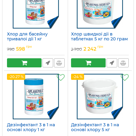
Хлор для басейну
Хлор швидкої дії в
тривалої дії 1 кг
таблетках 5 кг по 20 грам
Артикул:
15049685
Артикул:
15049690
грн
грн
598
2 242
790
2 700
-20.27 %
-24 %
Дезінфектант 3 в 1 на
Дезінфектант 3 в 1 на
основі хлору 1 кг
основі хлору 5 кг
Артикул:
15049682
Артикул:
15049681