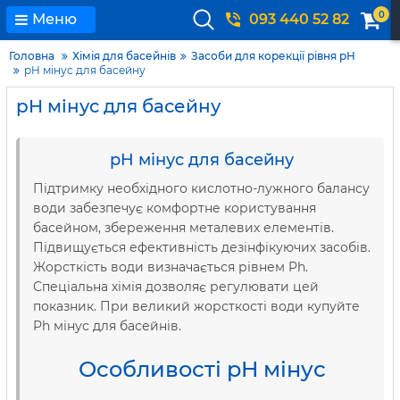
0
Меню
093 440 52 82
Головна
Хімія для басейнів
Засоби для корекції рівня pH
pH мінус для басейну
pH мінус для басейну
pH мінус для басейну
Підтримку необхідного кислотно-лужного балансу
води забезпечує комфортне користування
басейном, збереження металевих елементів.
Підвищується ефективність дезінфікуючих засобів.
Жорсткість води визначається рівнем Ph.
Спеціальна хімія дозволяє регулювати цей
показник. При великий жорсткості води купуйте
Ph мінус для басейнів.
Особливості pH мінус