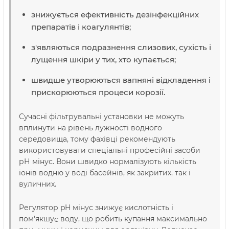
знижується ефективність дезінфекційних
препаратів і коагулянтів;
з'являються подразнення слизових, сухість і
лущення шкіри у тих, хто купається;
швидше утворюються вапняні відкладення і
прискорюються процеси корозії.
Сучасні фільтрувальні установки не можуть
вплинути на рівень лужності водного
середовища, тому фахівці рекомендують
використовувати спеціальні професійні засоби
рН мінус. Вони швидко нормалізують кількість
іонів водню у воді басейнів, як закритих, так і
вуличних.
Регулятор pH мінус знижує кислотність і
пом'якшує воду, що робить купання максимально