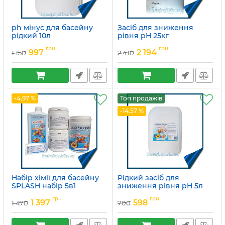
ph мінус для басейну
Засіб для зниження
рідкий 10л
рівня рН 25кг
Артикул:
15049709
Артикул:
15049712
грн
грн
997
2 194
1 150
2 410
-4.97 %
Топ продажів
-14.57 %
Набір хімії для басейну
Рідкий засіб для
SPLASH набір 5в1
зниження рівня pH 5л
Артикул:
15049757
Артикул:
15049710
грн
грн
1 397
598
1 470
700