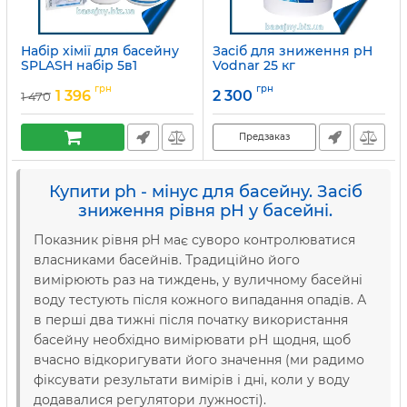
Набір хімії для басейну
Засіб для зниження рH
SPLASH набір 5в1
Vodnar 25 кг
Артикул:
15049758
Артикул:
Hess28
грн
грн
1 396
2 300
1 470
Предзаказ
Купити ph - мінус для басейну. Засіб
зниження рівня рН у басейні.
Показник рівня pH має суворо контролюватися
власниками басейнів. Традиційно його
вимірюють раз на тиждень, у вуличному басейні
воду тестують після кожного випадання опадів. А
в перші два тижні після початку використання
басейну необхідно вимірювати рН щодня, щоб
вчасно відкоригувати його значення (ми радимо
фіксувати результати вимірів і дні, коли у воду
додавалися регулятори лужності).