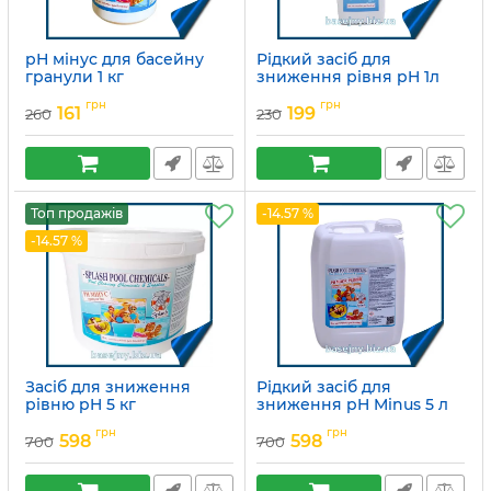
рН мінус для басейну
Рідкий засіб для
гранули 1 кг
зниження рівня pH 1л
Артикул:
15049714
Артикул:
15049711
грн
грн
161
199
260
230
Топ продажів
-14.57 %
-14.57 %
Засіб для зниження
Рідкий засіб для
рівню pH 5 кг
зниження pH Minus 5 л
Splash
Артикул:
15049713
грн
грн
598
598
700
700
Артикул:
15049710