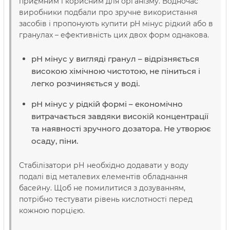
приємним і корисним для організму. Водночас
виробники подбали про зручне використання
засобів і пропонують купити pH мінус рідкий або в
гранулах – ефективність цих двох форм однакова.
рН мінус у вигляді гранул – відрізняється
високою хімічною чистотою, не піниться і
легко розчиняється у воді.
рН мінус у рідкій формі – економічно
витрачається завдяки високій концентрації
та наявності зручного дозатора. Не утворює
осаду, піни.
Стабілізатори рН необхідно додавати у воду
подалі від металевих елементів обладнання
басейну. Щоб не помилитися з дозуванням,
потрібно тестувати рівень кислотності перед
кожною порцією.