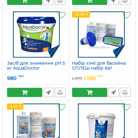
-18.98 %
Засіб для зниження pH 5
Набір хімії для басейна
кг AquaDoctor
СПЛЕШ набір 6в1
Артикул:
1913
Артикул:
15049756
грн
грн
980
1 596
1 970
-5.03 %