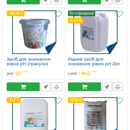
-38.08 %
Топ продажів
-5.49 %
Засіб для зниження
Рідкий засіб для
рівня pH (гранули)
зниження рівня pH 20л
Артикул:
15049714
Артикул:
15049708
грн
грн
161
1 843
260
1 950
-13.3 %
-8.96 %