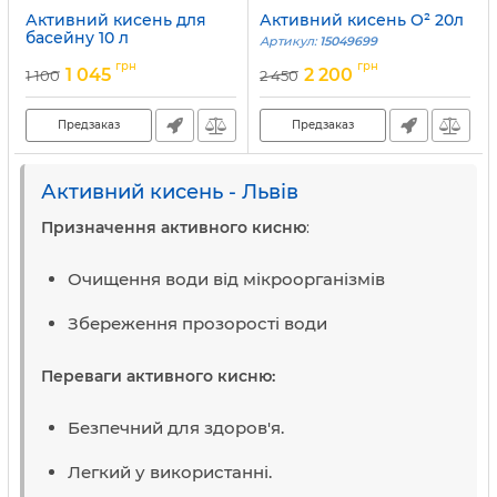
Активний кисень для
Активний кисень O² 20л
басейну 10 л
Артикул:
15049699
Артикул:
15049700
грн
грн
1 045
2 200
1 100
2 450
Предзаказ
Предзаказ
Активний кисень - Львів
Призначення активного кисню
:
Очищення води від мікроорганізмів
Збереження прозорості води
Переваги активного кисню:
Безпечний для здоров'я.
Легкий у використанні.