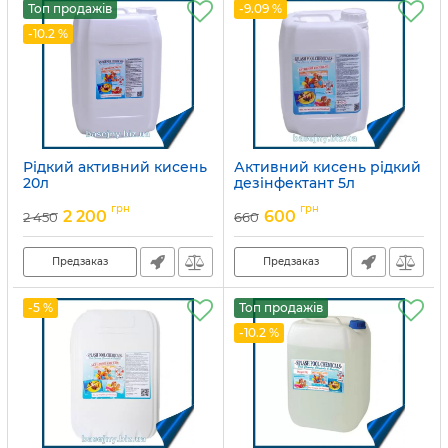
Топ продажів
-9.09 %
-10.2 %
Рідкий активний кисень
Активний кисень рідкий
20л
дезінфектант 5л
Артикул:
15049699
Артикул:
15049701
грн
грн
2 200
600
2 450
660
Предзаказ
Предзаказ
-5 %
Топ продажів
-10.2 %