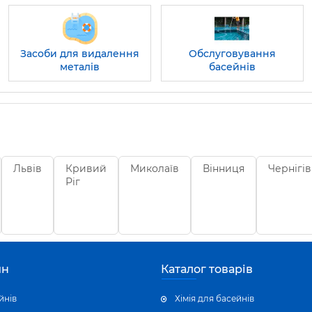
Засоби для видалення
Обслуговування
металів
басейнів
Львів
Кривий
Миколаїв
Вінниця
Чернігів
Ріг
ин
Каталог товарів
йнів
Хімія для басейнів