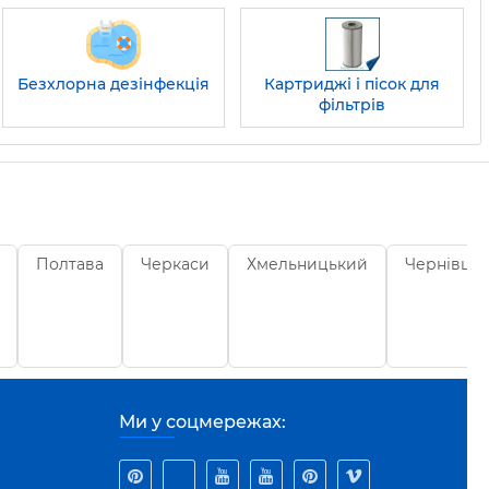
Безхлорна дезінфекція
Картриджі і пісок для
фільтрів
Полтава
Черкаси
Хмельницький
Чернівці
Ми у соцмережах: