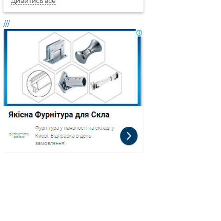
Дивитись все
///