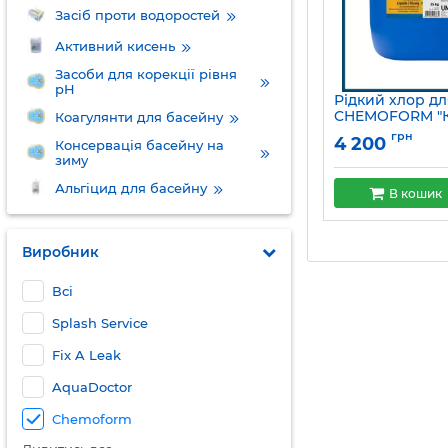
Засіб проти водоростей
Активний кисень
Засоби для корекції рівня
pH
Рідкий хлор д
CHEMOFORM "
Коагулянти для басейну
Рідкий"
грн
4 200
Консервація басейну на
Артикул:
MP135400
зиму
Альгіцид для басейну
В кошик
Виробник
Всі
Splash Service
Fix A Leak
AquaDoctor
Chemoform