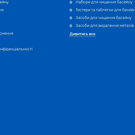
сейну
Набори для чищення басейну
ня
Тестери та таблетки для басей
Засоби для чищення басейну
Засоби для видалення металів
рнення
Дивитись все
нфіденціальності