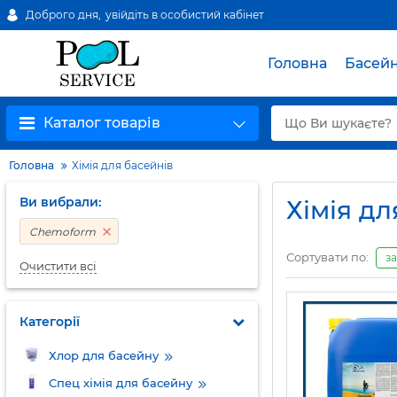
Доброго дня,
увійдіть в особистий кабінет
Головна
Басей
Каталог товарів
Головна
Хімія для басейнів
Ви вибрали:
Хімія д
Chemoform
Сортувати по:
з
Очистити всі
Категорії
Хлор для басейну
Спец хімія для басейну