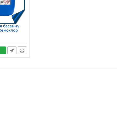
ля басейну
Кемохлор
57