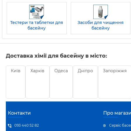
Тестери та таблетки для
Засоби для чищення
басейну
басейну
Доставка хімії для басейну в місто:
Київ
Харків
Одеса
Дніпро
Запоріжжя
Контакти
Про магаз
093 440 52 82
Сервіс басе