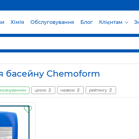
ни
Хімія
Обслуговування
Блог
Клієнтам
З
ля басейну Chemoform
амовчуванням
ціною
назвою
рейтингу