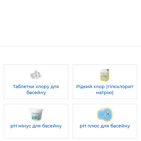
Таблетки хлору для
Рідкий хлор (гіпохлорит
басейну
натрію)
pH мінус для басейну
pH плюс для басейну