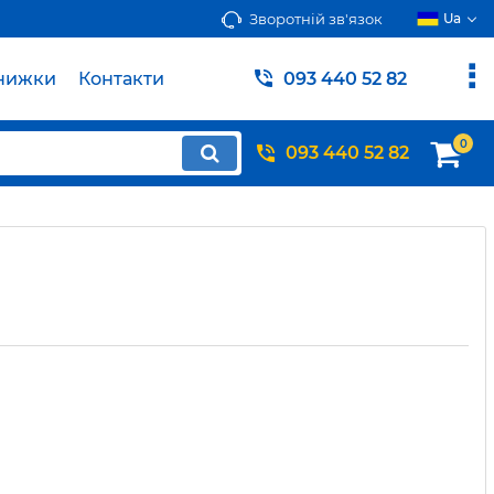
Зворотній зв'язок
Ua
нижки
Контакти
093 440 52 82
0
093 440 52 82