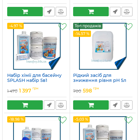
-4.97 %
Топ продажів
-14.57 %
Набір хімії для басейну
Рідкий засіб для
SPLASH набір 5в1
зниження рівня pH 5л
Артикул:
15049757
Артикул:
15049710
грн
грн
1 397
598
1 470
700
-18.98 %
-5.03 %