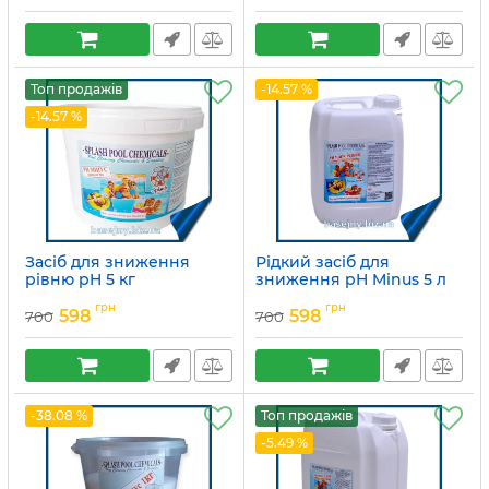
Топ продажів
-14.57 %
-14.57 %
Засіб для зниження
Рідкий засіб для
рівню pH 5 кг
зниження pH Minus 5 л
Splash
Артикул:
15049713
грн
грн
598
598
700
700
Артикул:
15049710
-38.08 %
Топ продажів
-5.49 %