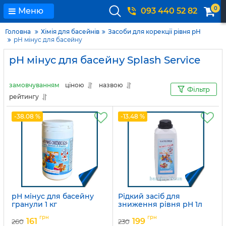
0
Меню
093 440 52 82
Головна
Хімія для басейнів
Засоби для корекції рівня pH
pH мінус для басейну
pH мінус для басейну Splash Service
замовчуванням
ціною
назвою
Фільтр
рейтингу
-38.08 %
-13.48 %
рН мінус для басейну
Рідкий засіб для
гранули 1 кг
зниження рівня pH 1л
Артикул:
15049714
Артикул:
15049711
грн
грн
161
199
260
230