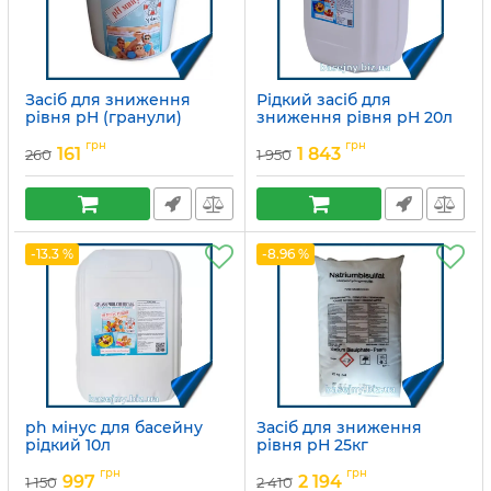
Засіб для зниження
Рідкий засіб для
рівня pH (гранули)
зниження рівня pH 20л
Артикул:
15049714
Артикул:
15049708
грн
грн
161
1 843
260
1 950
-13.3 %
-8.96 %
ph мінус для басейну
Засіб для зниження
рідкий 10л
рівня рН 25кг
Артикул:
15049709
Артикул:
15049712
грн
грн
997
2 194
1 150
2 410