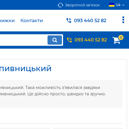
Зворотній зв'язок
Ua
нижки
Контакти
093 440 52 82
0
093 440 52 82
опивницький
ивницький. Така можливість з'явилася завдяки
пивницький. Це дійсно просто, швидко та зручно.