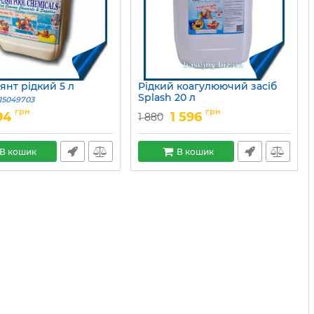
янт рідкий 5 л
Рідкий коагулюючий засіб
Splash 20 л
15049703
Артикул:
15049702
грн
грн
94
1 596
1 880
В кошик
В кошик