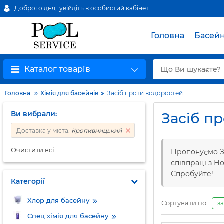
Доброго дня,
увійдіть в особистий кабінет
Головна
Басей
Каталог товарів
Головна
Хімія для басейнів
Засіб проти водоростей
Ви вибрали:
Засіб п
Доставка у міста:
Кропивницький
Очистити всі
Пропонуємо За
співпраці з Н
Спробуйте!
Категорії
Хлор для басейну
Сортувати по:
з
Спец хімія для басейну