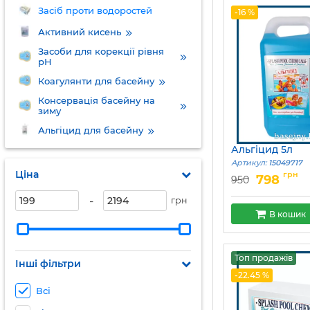
Засіб проти водоростей
-16 %
Активний кисень
Засоби для корекції рівня
pH
Коагулянти для басейну
Консервація басейну на
зиму
Альгіцид для басейну
Альгіцид 5л
Артикул:
15049717
Ціна
грн
798
950
-
грн
В кошик
Топ продажів
Інші фільтри
-22.45 %
Всі