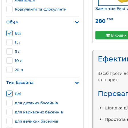
Альгіциди
Замінник Еквіт
Коагулянти та флокулянти
грн
280
Об'єм
Всі
В кошик
1 л
5 л
Ефектив
10 л
20 л
Засіб проти в
та тварин.
Тип басейна
Переваг
Всі
для дитячих басейнів
Швидка ді
для каркасних басейнів
Простота 
для великих басейнів