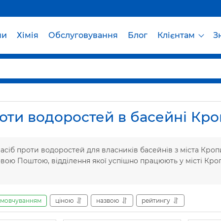
ни
Хімія
Обслуговування
Блог
Клієнтам
З
роти водоростей в басейні Кр
сіб проти водоростей для власників басейнів з міста Кроп
овою Поштою, відділення якої успішно працюють у місті Кро
амовчуванням
ціною
назвою
рейтингу