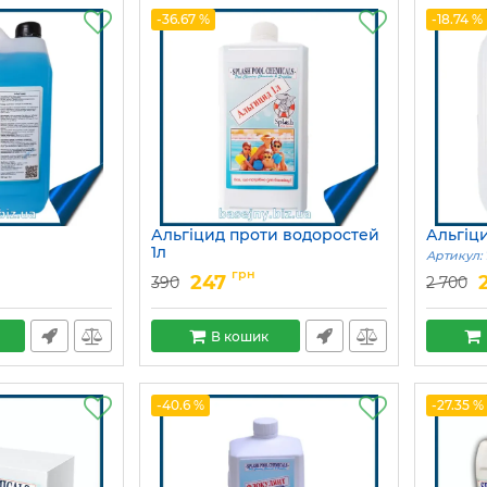
-36.67 %
-18.74 %
Альгіцид проти водоростей
Альгіц
1л
Артикул:
Артикул:
15049718
грн
247
390
2 700
В кошик
-40.6 %
-27.35 %