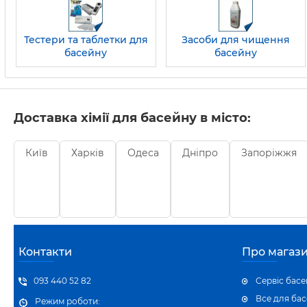
Тестери та таблетки для
Засоби для чищення
басейну
басейну
Доставка хімії для басейну в місто:
Київ
Харків
Одеса
Дніпро
Запоріжжя
Контакти
Про магаз
093 440 52 82
Сервіс басе
Все для ба
Режим роботи: