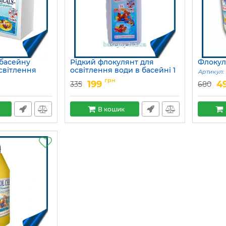
 басейну
Рідкий флокулянт для
Флокул
світлення
освітлення води в басейні 1
Артикул:
и)
л
грн
199
4
335
680
Артикул:
15049704
В кошик