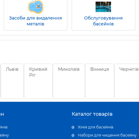
Засоби для видалення
Обслуговування
металів
басейнів
Львів
Кривий
Миколаїв
Вінниця
Чернігів
Ріг
ин
Каталог товарів
йнів
Хімія для басейнів
сейну
Набори для чищення басейну