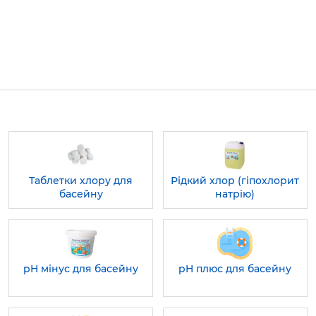
Таблетки хлору для
Рідкий хлор (гіпохлорит
басейну
натрію)
pH мінус для басейну
pH плюс для басейну