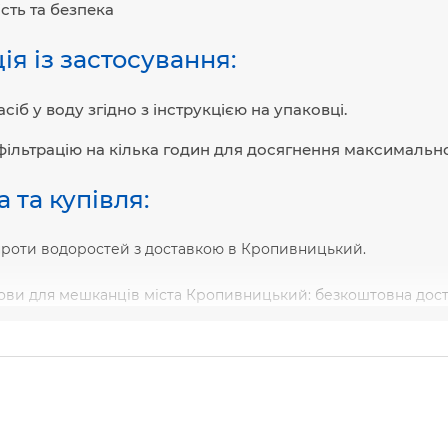
сть та безпека
ія із застосування:
сіб у воду згідно з інструкцією на упаковці.
 фільтрацію на кілька годин для досягнення максимально
 та купівля:
проти водоростей з доставкою в Кропивницький.
ови для мешканців міста Кропивницький: безкоштовна доста