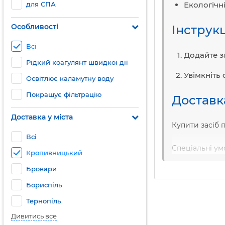
для СПА
Екологічні
Особливості
Інструкц
Всі
Додайте за
Рідкий коагулянт швидкої дії
Увімкніть
Освітлює каламутну воду
Покращує фільтрацію
Доставка
Доставка у міста
Купити засіб 
Всі
Спеціальні ум
Кропивницький
Бровари
Бориспіль
Тернопіль
Дивитись все