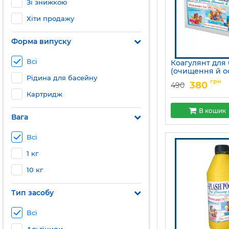
Зі знижкою
Хіти продажу
Форма випуску
Всі
Коагулянт для
(очищення й о
Рідина для басейну
каламутної вод
грн
380
490
Артикул:
15049705
Картридж
В кошик
Вага
Всі
1 кг
10 кг
Тип засобу
Всі