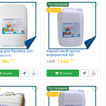
Топ продажів
-22.25 %
ид для басейну 20л
Рідкий засіб проти
водоростей 10л
15049715
Артикул:
15049716
грн
грн
2 194
1 244
1 600
В кошик
В кошик
Топ продажів
-15.11 %