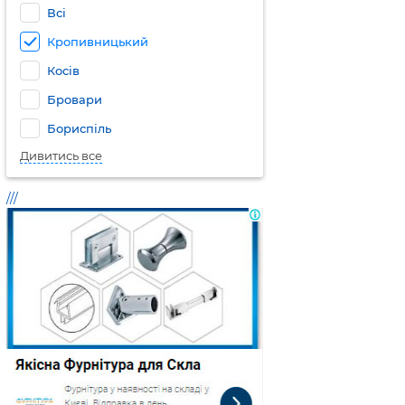
Всі
Кропивницький
Косів
Бровари
Бориспіль
Дивитись все
///