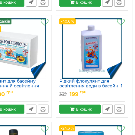
В кошик
В кошик
дажів
-40.6 %
янт для басейну
Рідкий флокулянт для
ння й освітлення
освітлення води в басейні 1
ної води)
л
грн
грн
80
199
335
15049705
Артикул:
15049704
В кошик
В кошик
-24.3 %