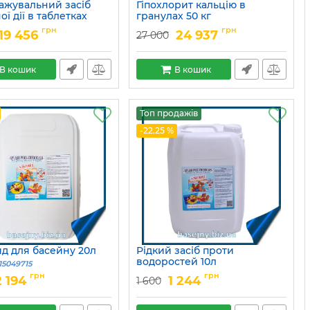
ажувальний засіб
Гіпохлорит кальцію в
ої дії в таблетках
гранулах 50 кг
15049680
Артикул:
15049675
грн
грн
19 456
24 937
27 000
В кошик
В кошик
Топ продажів
-22.25 %
ид для басейну 20л
Рідкий засіб проти
водоростей 10л
15049715
Артикул:
15049716
грн
грн
2 194
1 244
1 600