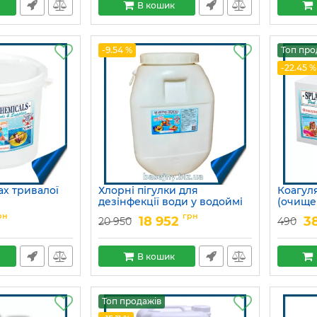
В кошик
-9.54 %
Топ про
-22.45 %
ах тривалої
Хлорні пігулки для
Коагул
дезінфекції води у водоймі
(очище
каламут
Артикул:
15049689
рн
грн
18 952
3
20 950
490
Артикул:
В кошик
Топ продажів