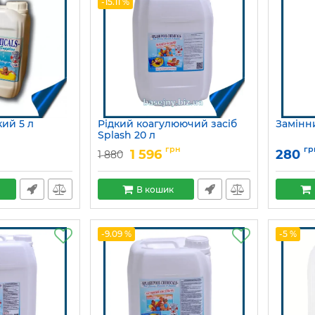
-15.11 %
ий 5 л
Рідкий коагулюючий засіб
Замінн
Splash 20 л
Артикул:
15049702
грн
гр
1 596
280
1 880
В кошик
-9.09 %
-5 %