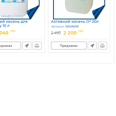
ий кисень для
Активний кисень O² 20л
 10 л
Артикул:
15049699
15049700
грн
грн
 045
2 200
2 450
едзаказ
Предзаказ