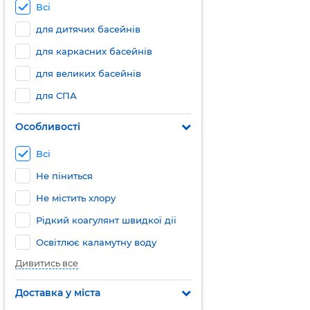
Всі
для дитячих басейнів
для каркасних басейнів
для великих басейнів
для СПА
Особливості
Всі
Не піниться
Не містить хлору
Рідкий коагулянт швидкої дії
Освітлює каламутну воду
Дивитись все
Доставка у міста