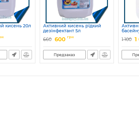
ий кисень 20л
Активний кисень рідкий
Активн
дезінфектант 5л
басейну
Артикул:
15049701
Артикул:
рн
грн
600
1
660
1 100
Предзаказ
Пр