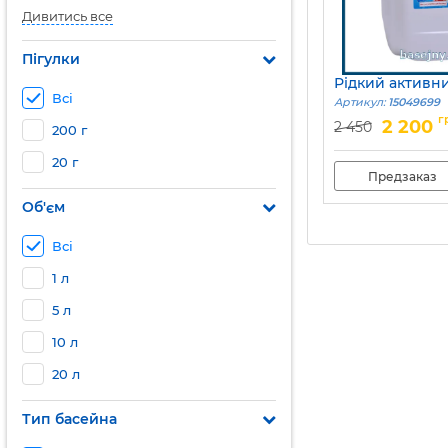
Дивитись все
Пігулки
Рідкий активн
Всі
Артикул:
15049699
г
2 200
2 450
200 г
20 г
Предзаказ
Об'єм
Всі
1 л
5 л
10 л
20 л
Тип басейна