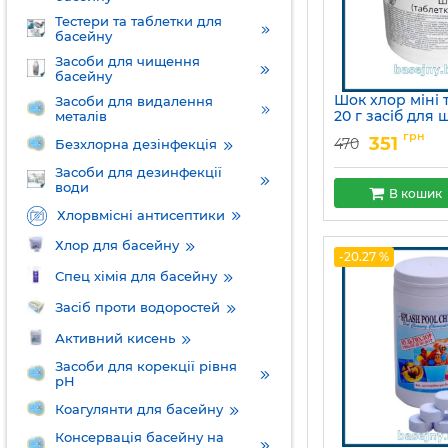
Тестери та таблетки для
басейну
Засоби для чищення
басейну
Шок хлор міні 
Засоби для видалення
20 г засіб для 
металів
ударної дезінф
грн
351
470
Безхлорна дезінфекція
басейні Сплеш
Артикул:
15049755
Засоби для дезинфекції
води
В кошик
Хлорвмісні антисептики
Хлор для басейну
-20.27 %
Спец хімія для басейну
Засіб проти водоростей
Активний кисень
Засоби для корекції рівня
pH
Коагулянти для басейну
Консервація басейну на