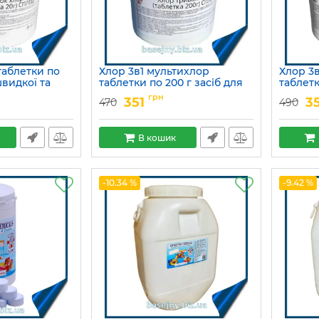
таблетки по
Хлор 3в1 мультихлор
Хлор 3
швидкої та
таблетки по 200 г засіб для
таблетк
екції води в
тривалої дезінфекції води в
тривало
грн
351
3
470
490
басейні
басейн
Артикул:
15049754
Артикул:
В кошик
-10.34 %
-9.42 %