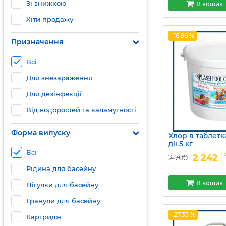
Зі знижкою
В кошик
Хіти продажу
-16.96 %
Призначення
Всі
Для знезараження
Для дезінфекції
Від водоростей та каламутності
Форма випуску
Хлор в таблетк
дії 5 кг
Всі
Артикул:
15049684
г
2 242
2 700
Рідина для басейну
В кошик
Пігулки для басейну
Гранули для басейну
-27.35 %
Картридж