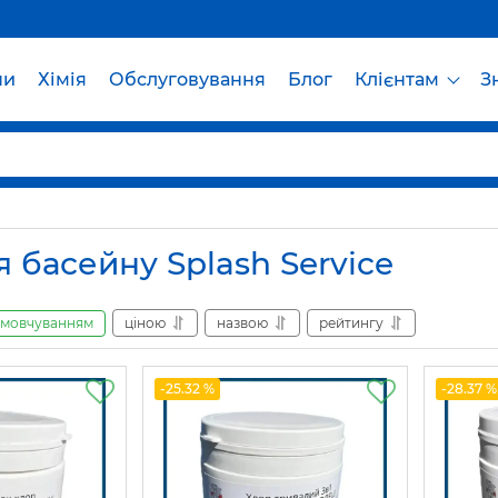
ни
Хімія
Обслуговування
Блог
Клієнтам
З
я басейну Splash Service
амовчуванням
ціною
назвою
рейтингу
-25.32 %
-28.37 %