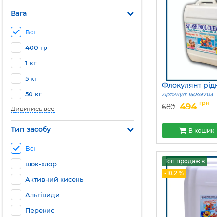
Вага
Всі
400 гр
1 кг
5 кг
Флокулянт рідк
50 кг
Артикул:
15049703
грн
494
680
Дивитись все
Тип засобу
В кошик
Всі
Топ продажів
шок-хлор
-10.2 %
Активний кисень
Альгіциди
Перекис