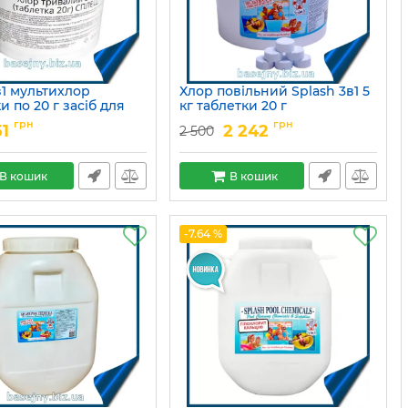
в1 мультихлор
Хлор повільний Splash 3в1 5
и по 20 г засіб для
кг таблетки 20 г
ї дезінфекції води в
Артикул:
15049678
грн
грн
51
2 242
2 500
і
15049753
В кошик
В кошик
-7.64 %