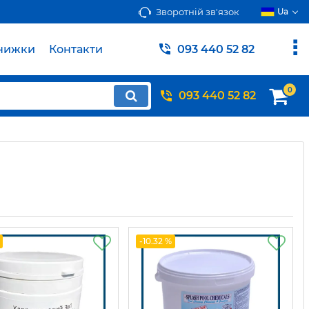
Зворотній зв'язок
Ua
нижки
Контакти
093 440 52 82
0
093 440 52 82
-10.32 %