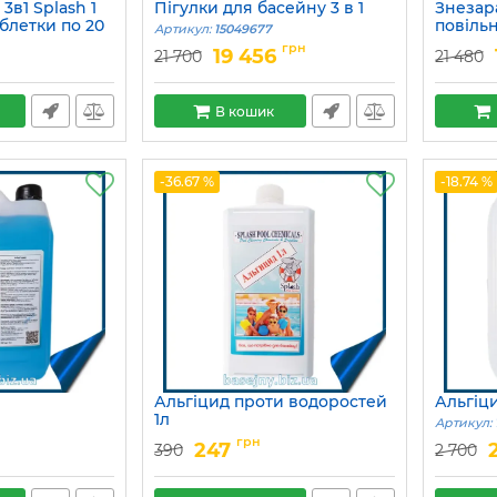
3в1 Splash 1
Пігулки для басейну 3 в 1
Знезар
аблетки по 20
повільн
Артикул:
15049677
Артикул:
грн
19 456
21 700
21 480
В кошик
-36.67 %
-18.74 %
Альгіцид проти водоростей
Альгіц
1л
Артикул:
Артикул:
15049718
грн
247
390
2 700