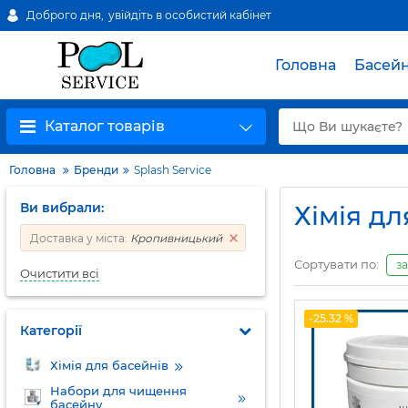
Доброго дня,
увійдіть в особистий кабінет
Головна
Басей
Каталог товарів
Головна
Бренди
Splash Service
Ви вибрали:
Хімія дл
Доставка у міста:
Кропивницький
Сортувати по:
з
Очистити всі
-25.32 %
Категорії
Хімія для басейнів
Набори для чищення
басейну