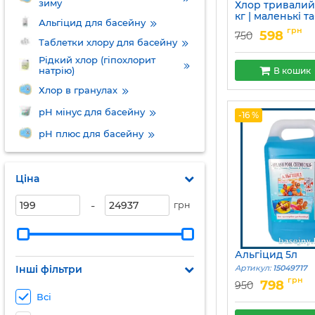
зиму
Хлор тривалий 
кг | маленькі т
Альгіцид для басейну
грам
грн
598
750
Артикул:
15049679
Таблетки хлору для басейну
Рідкий хлор (гіпохлорит
натрію)
В кошик
Хлор в гранулах
pH мінус для басейну
-16 %
pH плюс для басейну
Ціна
-
грн
Альгіцид 5л
Інші фільтри
Артикул:
15049717
грн
798
950
Всі