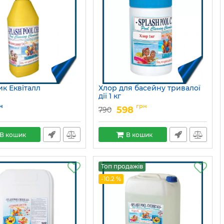
ик Еквіталл
Хлор для басейну тривалої
дії 1 кг
Артикул:
15049685
н
грн
598
790
В кошик
В кошик
Топ продажів
-10.2 %